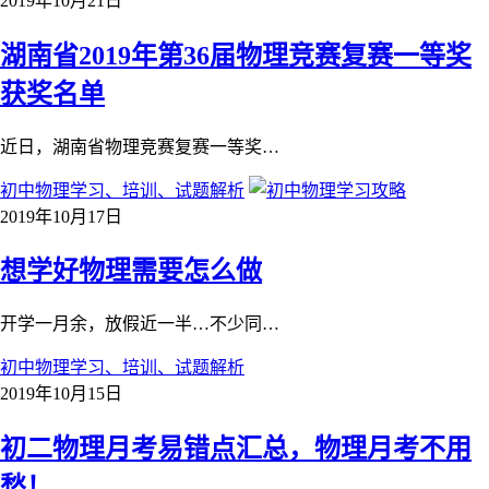
2019年10月21日
湖南省2019年第36届物理竞赛复赛一等奖
获奖名单
近日，湖南省物理竞赛复赛一等奖…
初中物理学习、培训、试题解析
2019年10月17日
想学好物理需要怎么做
开学一月余，放假近一半…不少同…
初中物理学习、培训、试题解析
2019年10月15日
初二物理月考易错点汇总，物理月考不用
愁！