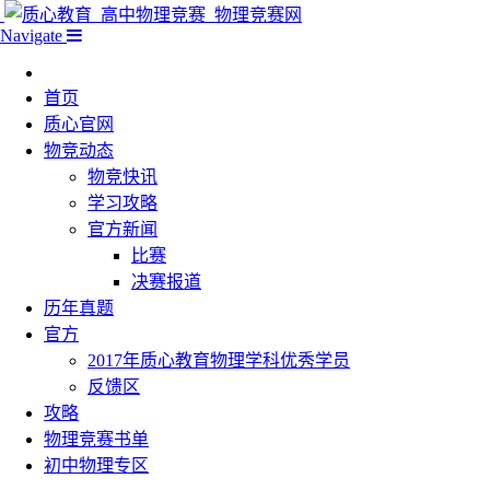
Navigate
首页
质心官网
物竞动态
物竞快讯
学习攻略
官方新闻
比赛
决赛报道
历年真题
官方
2017年质心教育物理学科优秀学员
反馈区
攻略
物理竞赛书单
初中物理专区