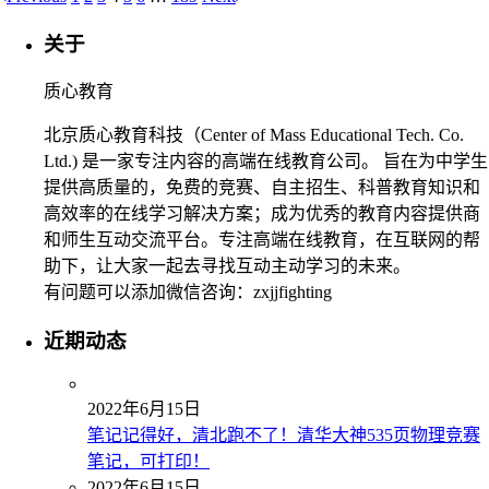
关于
质心教育
北京质心教育科技（Center of Mass Educational Tech. Co.
Ltd.) 是一家专注内容的高端在线教育公司。 旨在为中学生
提供高质量的，免费的竞赛、自主招生、科普教育知识和
高效率的在线学习解决方案；成为优秀的教育内容提供商
和师生互动交流平台。专注高端在线教育，在互联网的帮
助下，让大家一起去寻找互动主动学习的未来。
有问题可以添加微信咨询：zxjjfighting
近期动态
2022年6月15日
笔记记得好，清北跑不了！清华大神535页物理竞赛
笔记，可打印！
2022年6月15日