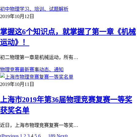
初中物理学习、培训、试题解析
2019年10月12日
掌握这6个知识点，就掌握了第一章《机械
运动》！
初二物理第一章是机械运动，所有…
物理竞赛最新赛事动态、通知
2019年10月11日
上海市2019年第36届物理竞赛复赛一等奖
获奖名单
近日，上海市物理竞赛复赛一等奖…
Previous
1
2
3
4
5
6
…
189
Next