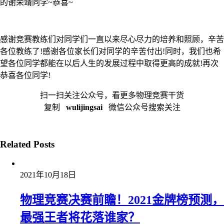
的谢荣靖同学~恭喜~
感谢竞赛教练们对同学们一直以来尽心尽力的培养和照顾，辛苦
各位教练了!感谢各位家长们对同学的辛苦付出!同时，我们也希
望各位同学都能在以后人生的发展过程中取得更高的成就!再次
恭喜各位同学!
扫一扫关注公众号，看更多物理竞赛干货
复制
wulijingsai
微信公众号搜索关注
Related Posts
2021年10月18日
物理竞赛决赛前瞻！2021金牌榜预测，
最强王者将花落谁家？