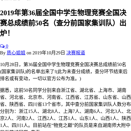
2019年第36届全国中学生物理竞赛全国决
赛总成绩前50名（查分前国家集训队）出
炉！
0
By
质心姐姐
on
2019年10月29日
决赛报道
10月28日，第36届全国中学生物理竞赛全国决赛总成绩前50名
(国家集训队)的名单出来了!(此为未查分成绩，查分环节结束后
排名或有变动，一切以官方公布为准。)
据悉，这前50名同学分别来自浙江省、湖北省、上海市、湖南
省、河北省、北京市、河南省、江西省、江苏省、山东省、山西
省、陕西省、四川省13个省市，其中查分前国家集训队人数分布
分别为：浙江15人、湖北8人、上海7人、湖南6人、河北3人、北
京2人、河南2人、江西2人、江苏1人、山东1人、山西1人、陕西
1人、四川1人。目前站在“物竞之巅”的队员是来自湖南师大附中