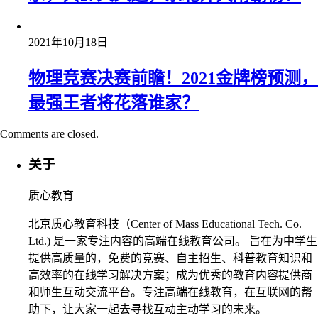
2021年10月18日
物理竞赛决赛前瞻！2021金牌榜预测，
最强王者将花落谁家？
Comments are closed.
关于
质心教育
北京质心教育科技（Center of Mass Educational Tech. Co.
Ltd.) 是一家专注内容的高端在线教育公司。 旨在为中学生
提供高质量的，免费的竞赛、自主招生、科普教育知识和
高效率的在线学习解决方案；成为优秀的教育内容提供商
和师生互动交流平台。专注高端在线教育，在互联网的帮
助下，让大家一起去寻找互动主动学习的未来。