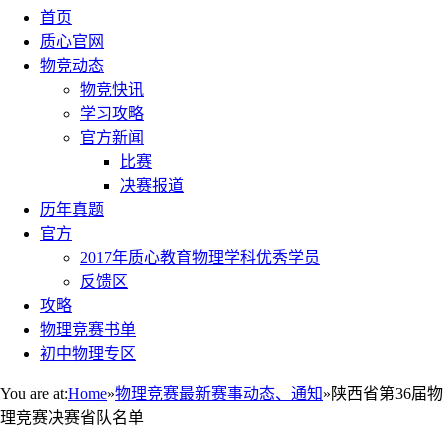
首页
质心官网
物竞动态
物竞快讯
学习攻略
官方新闻
比赛
决赛报道
历年真题
官方
2017年质心教育物理学科优秀学员
反馈区
攻略
物理竞赛书单
初中物理专区
You are at:
Home
»
物理竞赛最新赛事动态、通知
»
陕西省第36届物
理竞赛决赛省队名单