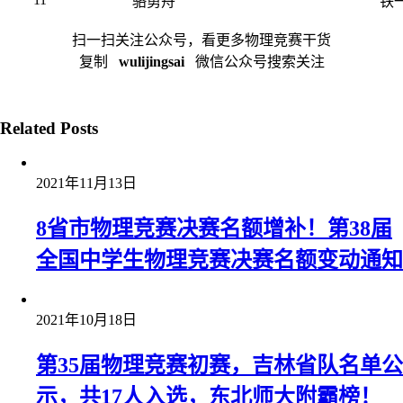
骆勇舟
铁
扫一扫关注公众号，看更多物理竞赛干货
复制
wulijingsai
微信公众号搜索关注
Related Posts
2021年11月13日
8省市物理竞赛决赛名额增补！第38届
全国中学生物理竞赛决赛名额变动通知
2021年10月18日
第35届物理竞赛初赛，吉林省队名单公
示，共17人入选，东北师大附霸榜！