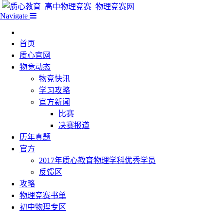
Navigate
首页
质心官网
物竞动态
物竞快讯
学习攻略
官方新闻
比赛
决赛报道
历年真题
官方
2017年质心教育物理学科优秀学员
反馈区
攻略
物理竞赛书单
初中物理专区